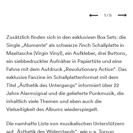
1
5
Zusätzlich finden sich in den exklusiven Box Sets: die
Single „Alumente“ als schwarze 7inch
Schallplatte
in
Maxitasche (Virgin Vinyl), ein Aufkleber, drei Buttons,
ein siebbedruckter Aufnäher in Papiertüte und eine
Fahne mit dem Aufdruck „Revolutionary Action“. Das
exklusive Fanzine im Schallplattenformat mit dem
Titel „Ästhetik des Untergangs“ informiert über 22
Jahre
Alarmsignal
und die gelieferte Punkmusik, die
inhaltlich viele Themen und eben auch die
Vielseitigkeit des Albums wiederspiegelt.
Die namhafte Liste von musikalischen Unterstützern
auf „Ästhetik des Widerstands“, wie u.a. Torsun