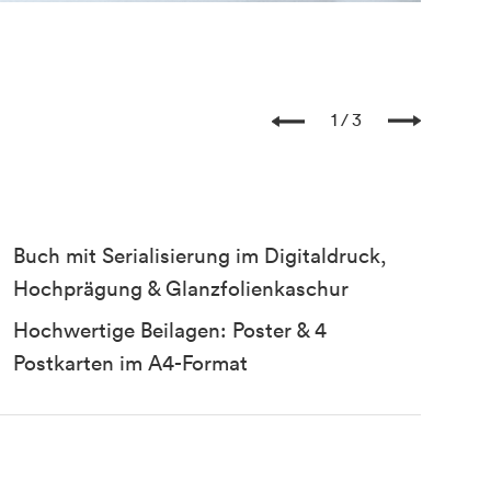
Auf den
1
3
Buch mit Serialisierung im Digitaldruck,
Hochprägung & Glanzfolienkaschur
Hochwertige Beilagen: Poster & 4
Postkarten im A4-Format