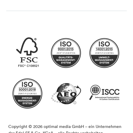
Copyright © 2026 optimal media GmbH – ein Unternehmen
der Edel SE & Co. KGaA – alle Rechte vorbehalten.