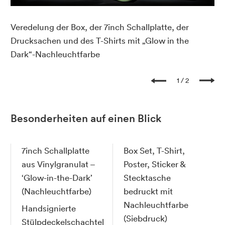
Veredelung der Box, der 7inch Schallplatte, der
Si
er-
Drucksachen und des T-Shirts mit „Glow in the
7i
Dark“-Nachleuchtfarbe
Se
1
2
Besonderheiten auf einen Blick
7inch Schallplatte
Box Set, T-Shirt,
aus Vinylgranulat –
Poster, Sticker &
‘Glow-in-the-Dark’
Stecktasche
(Nachleuchtfarbe)
bedruckt mit
Nachleuchtfarbe
Handsignierte
(Siebdruck)
Stülpdeckelschachtel