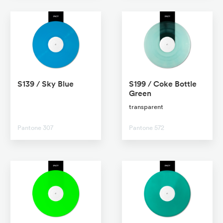
S139 / Sky Blue
S199 / Coke Bottle
Green
No transparent
transparent
Pantone 307
Pantone 572