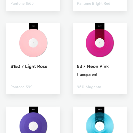
Pantone 1565
Pantone Bright Red
S153 / Light Rosé
83 / Neon Pink
No transparent
transparent
Pantone 699
95% Magenta