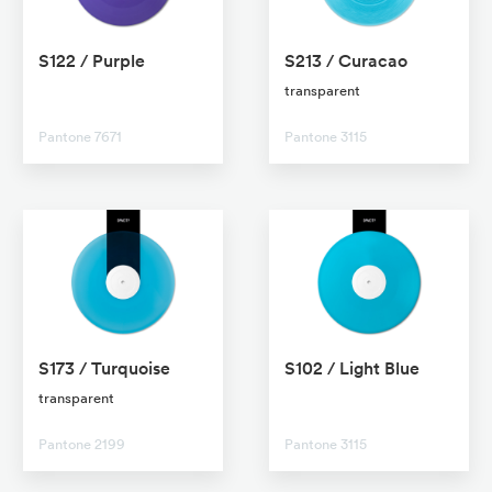
S122 / Purple
S213 / Curacao
No transparent
transparent
Pantone 7671
Pantone 3115
S173 / Turquoise
S102 / Light Blue
transparent
No transparent
Pantone 2199
Pantone 3115