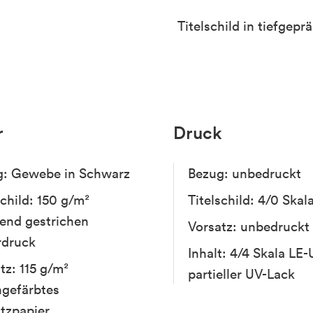
Titelschild in tiefgepr
r
Druck
g: Gewebe in Schwarz
Bezug: unbedruckt
schild: 150 g/m²
Titelschild: 4/0 Skal
end gestrichen
Vorsatz: unbedruckt
rdruck
Inhalt: 4/4 Skala LE-
tz: 115 g/m²
partieller UV-Lack
hgefärbtes
tzpapier